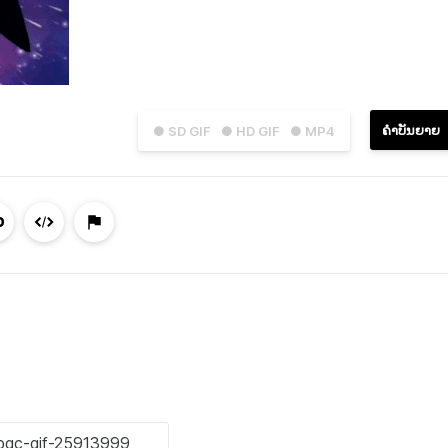
ຄຳບັນຍາຍ
● SD GIF
● HD GIF
● MP4