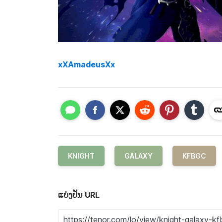
xXAmadeusXx
KNIGHT
GALAXY
KFBGC
ແບ່ງປັນ URL