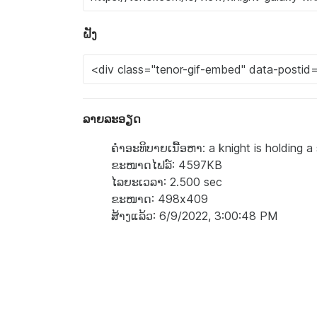
ຝັງ
ລາຍລະອຽດ
ຄຳອະທິບາຍເນື້ອຫາ: a knight is holding a
ຂະໜາດໄຟລ໌: 4597KB
ໄລຍະເວລາ: 2.500 sec
ຂະໜາດ: 498x409
ສ້າງແລ້ວ: 6/9/2022, 3:00:48 PM