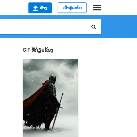
ສ້າງ
ເຂົ້າສູ່ລະບົບ
GIF ທີ່ກ່ຽວຂ້ອງ