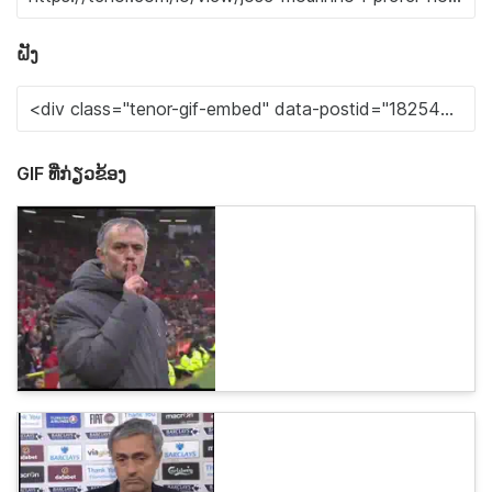
ຝັງ
GIF ທີ່ກ່ຽວຂ້ອງ