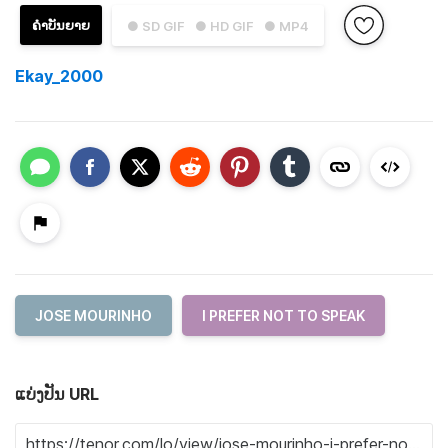
ຄຳບັນຍາຍ
● SD GIF
● HD GIF
● MP4
Ekay_2000
JOSE MOURINHO
I PREFER NOT TO SPEAK
ແບ່ງປັນ URL