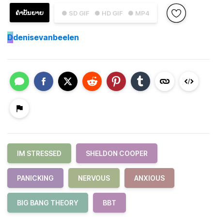
ຄຳບັນຍາຍ
● SD GIF
● HD GIF
● MP4
D
denisevanbeelen
IM STRESSED
SHELDON COOPER
PANICKING
NERVOUS
ANXIOUS
BIG BANG THEORY
BBT