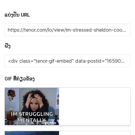
ແບ່ງປັນ URL
ຝັງ
GIF ທີ່ກ່ຽວຂ້ອງ