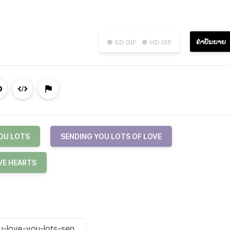
ຄຳບັນຍາຍ
● SD GIF
● HD GIF
OU LOTS
SENDING YOU LOTS OF LOVE
VE HEARTS