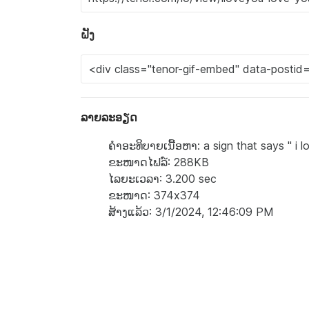
ຝັງ
ລາຍລະອຽດ
ຄຳອະທິບາຍເນື້ອຫາ: a sign that says " i l
ຂະໜາດໄຟລ໌: 288KB
ໄລຍະເວລາ: 3.200 sec
ຂະໜາດ: 374x374
ສ້າງແລ້ວ: 3/1/2024, 12:46:09 PM