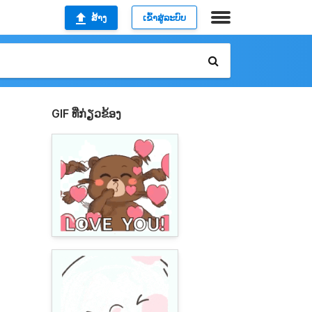
ສ້າງ
ເຂົ້າສູ່ລະບົບ
GIF ທີ່ກ່ຽວຂ້ອງ