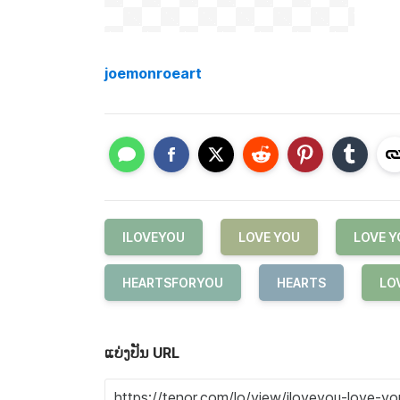
joemonroeart
ILOVEYOU
LOVE YOU
LOVE Y
HEARTSFORYOU
HEARTS
LO
ແບ່ງປັນ URL