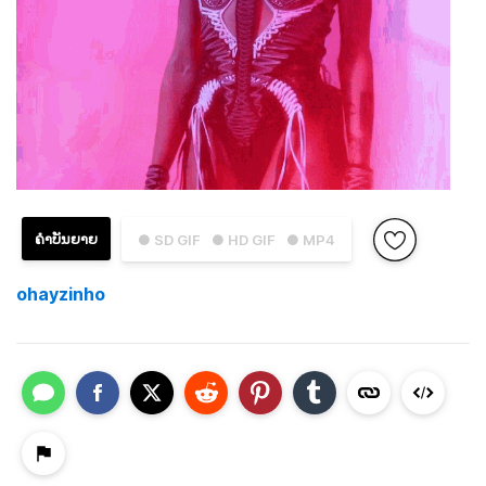
ຄຳບັນຍາຍ
● SD GIF
● HD GIF
● MP4
ohayzinho