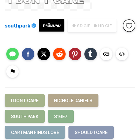
southpark
ຄຳບັນຍາຍ
● SD GIF
● HD GIF
I DONT CARE
NICHOLE DANIELS
SOUTH PARK
S16E7
CARTMAN FINDS LOVE
SHOULD I CARE