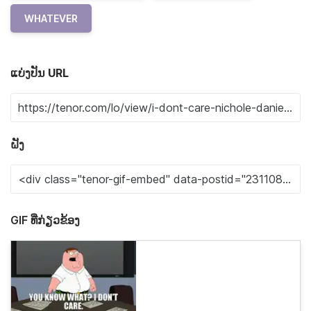
WHATEVER
ແບ່ງປັນ URL
ຝັງ
GIF ທີ່ກ່ຽວຂ້ອງ