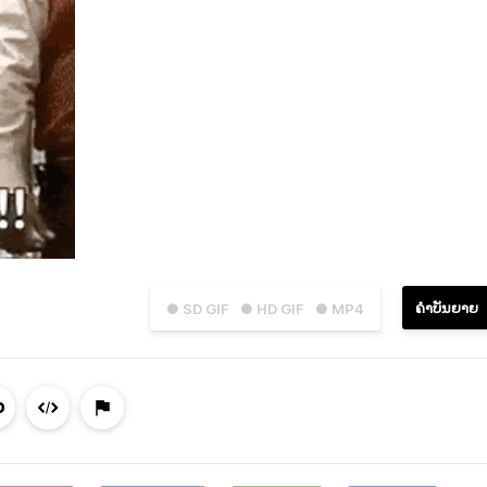
ຄຳບັນຍາຍ
● SD GIF
● HD GIF
● MP4