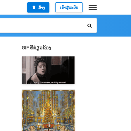
ສ້າງ
ເຂົ້າສູ່ລະບົບ
GIF ທີ່ກ່ຽວຂ້ອງ