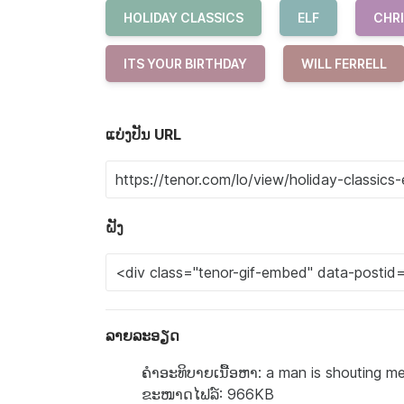
HOLIDAY CLASSICS
ELF
CHR
ITS YOUR BIRTHDAY
WILL FERRELL
ແບ່ງປັນ URL
ຝັງ
ລາຍລະອຽດ
ຄຳອະທິບາຍເນື້ອຫາ: a man is shouting mer
ຂະໜາດໄຟລ໌: 966KB