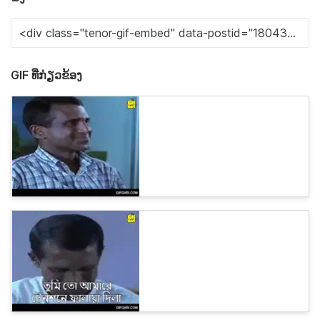
GIF ທີ່ກ່ຽວຂ້ອງ