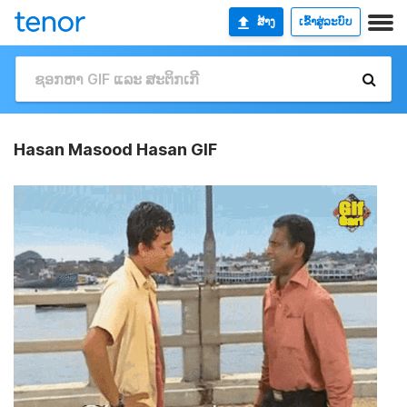
ສ້າງ
ເຂົ້າສູ່ລະບົບ
Hasan Masood Hasan GIF