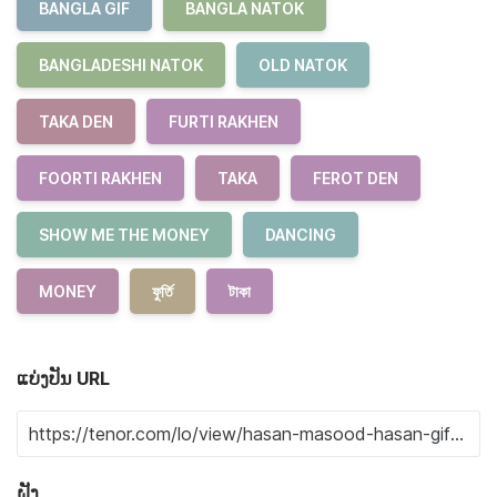
BANGLA GIF
BANGLA NATOK
BANGLADESHI NATOK
OLD NATOK
TAKA DEN
FURTI RAKHEN
FOORTI RAKHEN
TAKA
FEROT DEN
SHOW ME THE MONEY
DANCING
MONEY
ফুর্তি
টাকা
ແບ່ງປັນ URL
ຝັງ