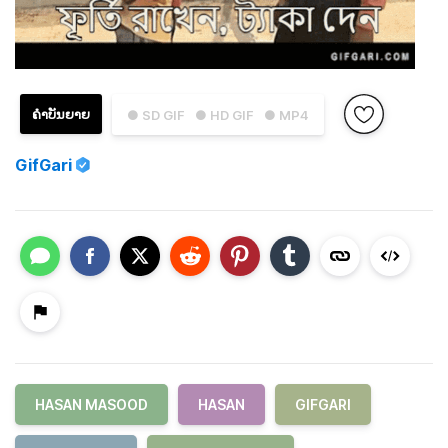
ຄຳບັນຍາຍ
● SD GIF
● HD GIF
● MP4
GifGari
HASAN MASOOD
HASAN
GIFGARI