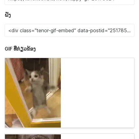
ຝັງ
GIF ທີ່ກ່ຽວຂ້ອງ