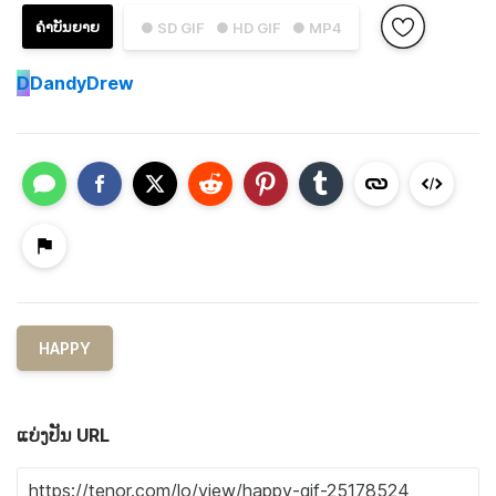
ຄຳບັນຍາຍ
● SD GIF
● HD GIF
● MP4
D
DandyDrew
HAPPY
ແບ່ງປັນ URL