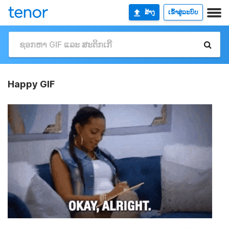
ສ້າງ
ເຂົ້າສູ່ລະບົບ
Happy GIF