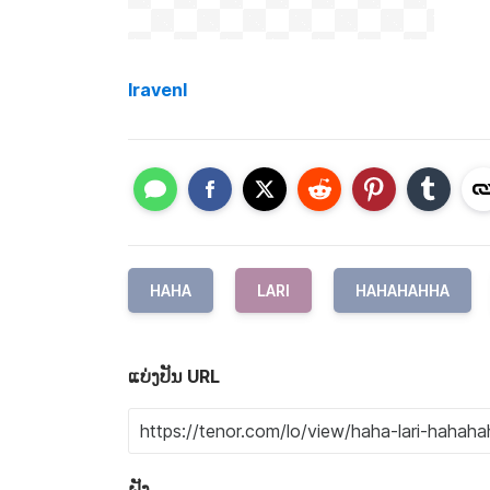
lravenl
HAHA
LARI
HAHAHAHHA
ແບ່ງປັນ URL
ຝັງ