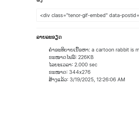
ລາຍລະອຽດ
ຄຳອະທິບາຍເນື້ອຫາ: a cartoon rabbit is 
ຂະໜາດໄຟລ໌: 226KB
ໄລຍະເວລາ: 2.000 sec
ຂະໜາດ: 344x276
ສ້າງແລ້ວ: 3/19/2025, 12:26:06 AM