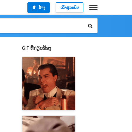
ສ້າງ
ເຂົ້າສູ່ລະບົບ
GIF ທີ່ກ່ຽວຂ້ອງ