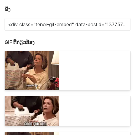
ຝັງ
GIF ທີ່ກ່ຽວຂ້ອງ