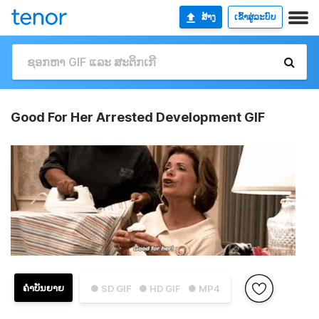
ສ້າງ
ເຂົ້າສູ່ລະບົບ
Good For Her Arrested Development GIF
ຄຳບັນຍາຍ
● SD GIF
● HD GIF
● MP4