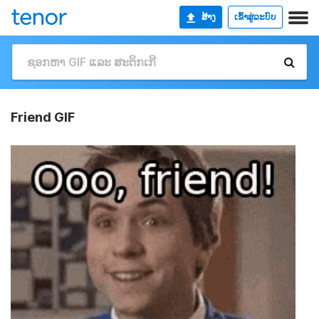
ສ້າງ
ເຂົ້າສູ່ລະບົບ
Friend GIF