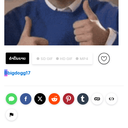
ຄຳບັນຍາຍ
● SD GIF
● HD GIF
● MP4
B
bigdogg17