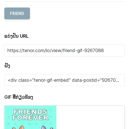
FRIEND
ແບ່ງປັນ URL
ຝັງ
GIF ທີ່ກ່ຽວຂ້ອງ