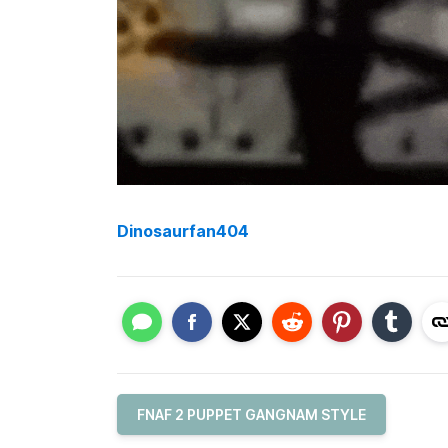
Dinosaurfan404
FNAF 2 PUPPET GANGNAM STYLE