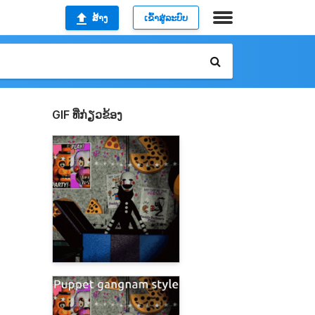
ສ້າງ
ເຂົ້າສູ່ລະບົບ
GIF ທີ່ກ່ຽວຂ້ອງ