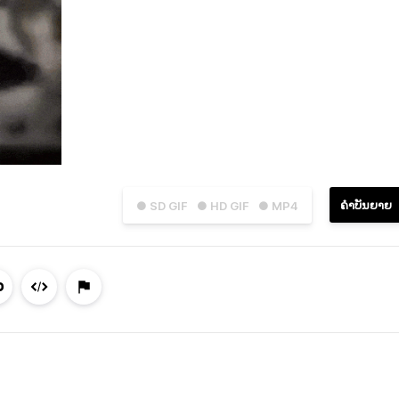
ຄຳບັນຍາຍ
● SD GIF
● HD GIF
● MP4