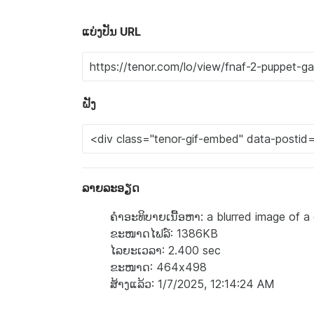
ແບ່ງປັນ URL
ຝັງ
ລາຍລະອຽດ
ຄຳອະທິບາຍເນື້ອຫາ: a blurred image of a d
ຂະໜາດໄຟລ໌: 1386KB
ໄລຍະເວລາ: 2.400 sec
ຂະໜາດ: 464x498
ສ້າງແລ້ວ: 1/7/2025, 12:14:24 AM