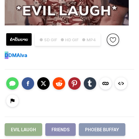
ຄຳບັນຍາຍ
● SD GIF
● HD GIF
● MP4
D
DMAlva
EVIL LAUGH
FRIENDS
PHOEBE BUFFAY