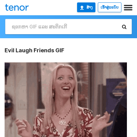
ສ້າງ
ເຂົ້າສູ່ລະບົບ
Evil Laugh Friends GIF