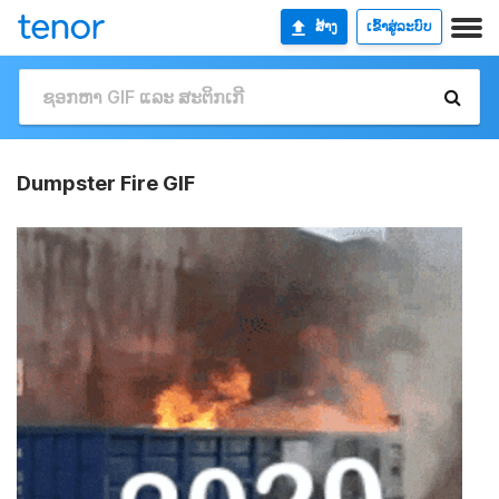
ສ້າງ
ເຂົ້າສູ່ລະບົບ
Dumpster Fire GIF