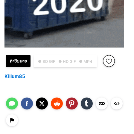
ຄຳບັນຍາຍ
● SD GIF
● HD GIF
● MP4
Killum85