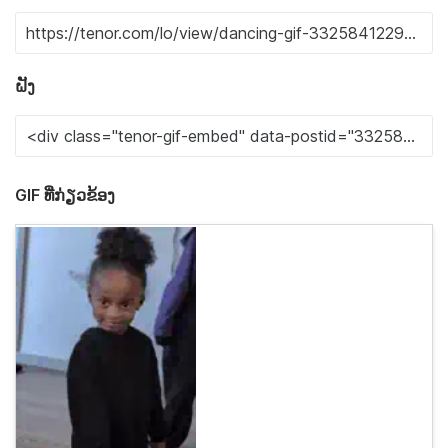
ຝັງ
GIF ທີ່ກ່ຽວຂ້ອງ