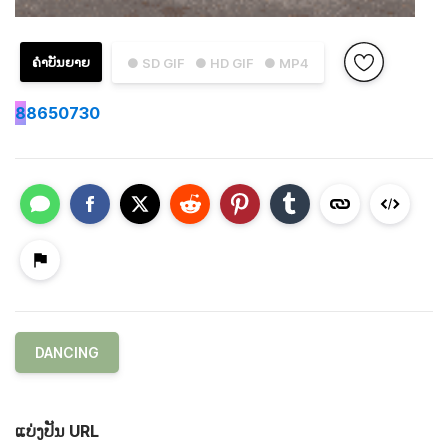
ຄຳບັນຍາຍ
● SD GIF
● HD GIF
● MP4
8
8650730
DANCING
ແບ່ງປັນ URL