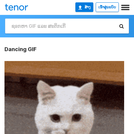
ສ້າງ
ເຂົ້າສູ່ລະບົບ
Dancing GIF