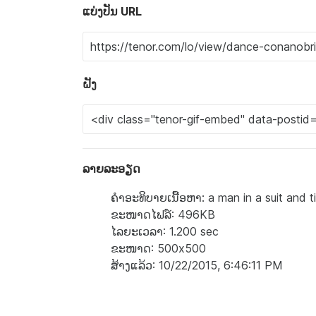
ແບ່ງປັນ URL
ຝັງ
ລາຍລະອຽດ
ຄຳອະທິບາຍເນື້ອຫາ: a man in a suit and ti
ຂະໜາດໄຟລ໌: 496KB
ໄລຍະເວລາ: 1.200 sec
ຂະໜາດ: 500x500
ສ້າງແລ້ວ: 10/22/2015, 6:46:11 PM