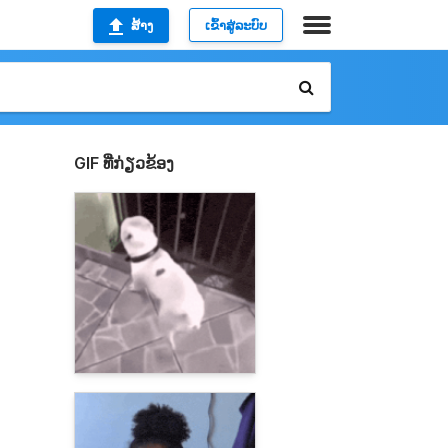
ສ້າງ
ເຂົ້າສູ່ລະບົບ
GIF ທີ່ກ່ຽວຂ້ອງ