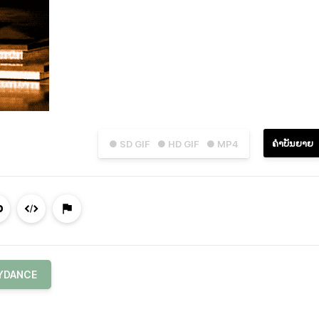
ຄຳບັນຍາຍ
● SD GIF
● HD GIF
● MP4
YDANCE