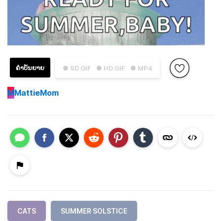
ຄຳບັນຍາຍ
● SD GIF
● HD GIF
● MP4
M
MattieMom
CATS
SUMMER SOLSTICE