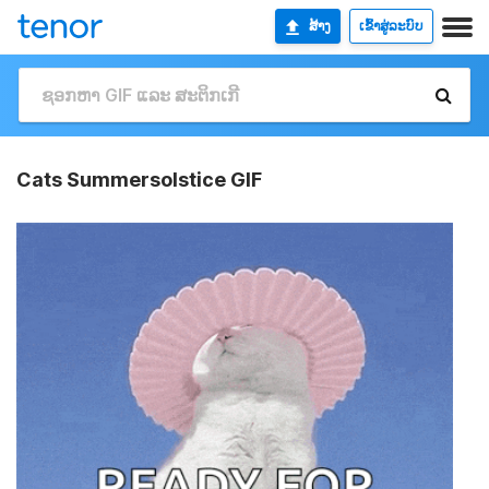
ສ້າງ
ເຂົ້າສູ່ລະບົບ
Cats Summersolstice GIF