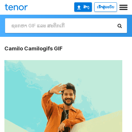
ສ້າງ
ເຂົ້າສູ່ລະບົບ
Camilo Camilogifs GIF