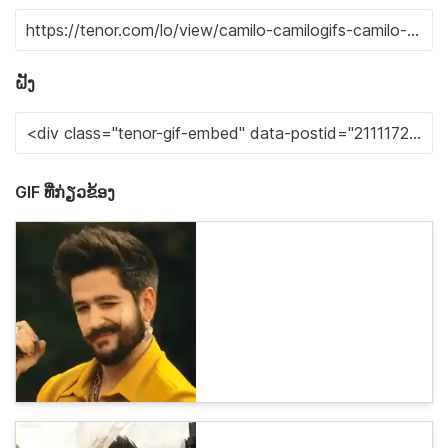
ຝັງ
GIF ທີ່ກ່ຽວຂ້ອງ