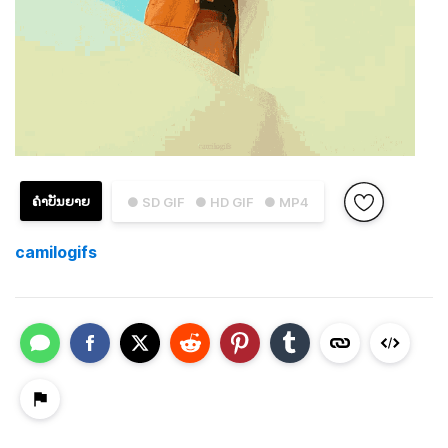
ຄຳບັນຍາຍ
● SD GIF
● HD GIF
● MP4
camilogifs