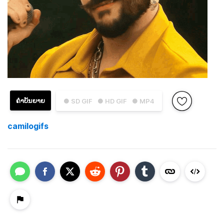
ຄຳບັນຍາຍ
● SD GIF
● HD GIF
● MP4
camilogifs