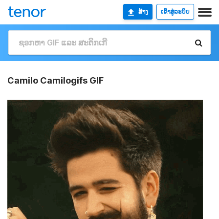
ສ້າງ
ເຂົ້າສູ່ລະບົບ
Camilo Camilogifs GIF