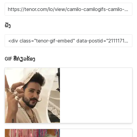
ຝັງ
GIF ທີ່ກ່ຽວຂ້ອງ