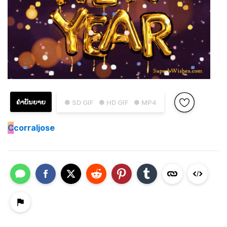
ຄຳບັນຍາຍ
● SD GIF
● HD GIF
● MP4
C
corraljose