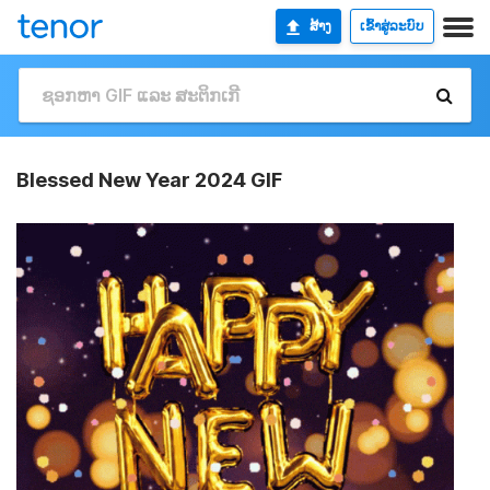
ສ້າງ
ເຂົ້າສູ່ລະບົບ
Blessed New Year 2024 GIF