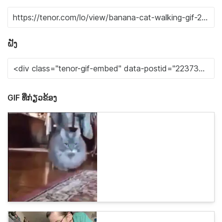
ຝັງ
GIF ທີ່ກ່ຽວຂ້ອງ