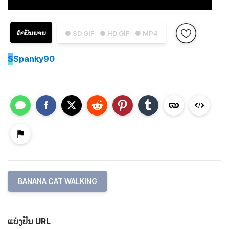
ຄຳບັນຍາຍ
● SD GIF
● HD GIF
● MP4
S
Spanky90
BANANA CAT WALKING
ແບ່ງປັນ URL