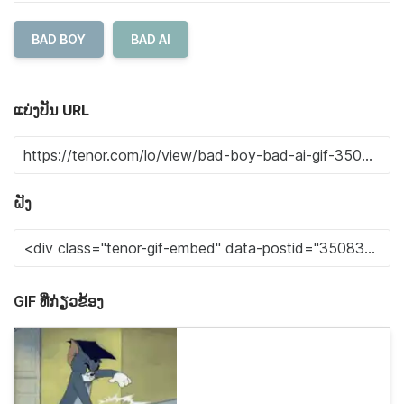
BAD BOY
BAD AI
ແບ່ງປັນ URL
ຝັງ
GIF ທີ່ກ່ຽວຂ້ອງ