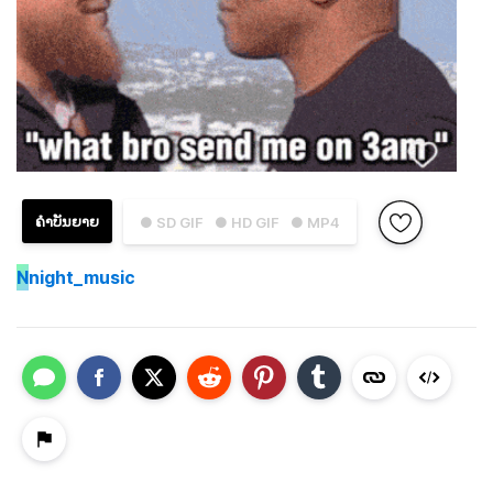
ຄຳບັນຍາຍ
● SD GIF
● HD GIF
● MP4
N
night_music