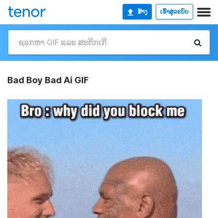
ສ້າງ
ເຂົ້າສູ່ລະບົບ
Bad Boy Bad Ai GIF