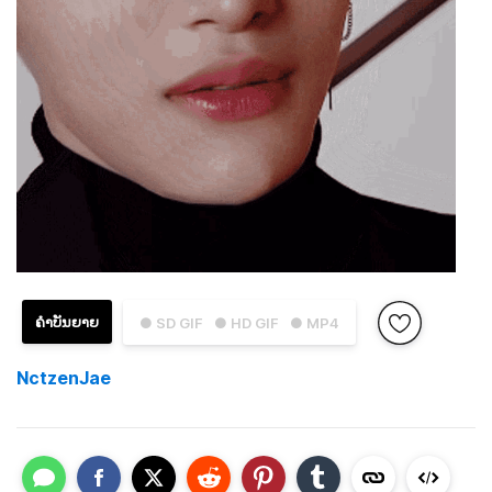
ຄຳບັນຍາຍ
● SD GIF
● HD GIF
● MP4
NctzenJae