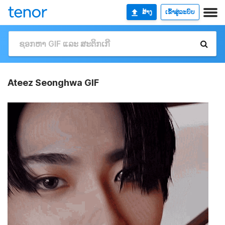
ສ້າງ
ເຂົ້າສູ່ລະບົບ
Ateez Seonghwa GIF