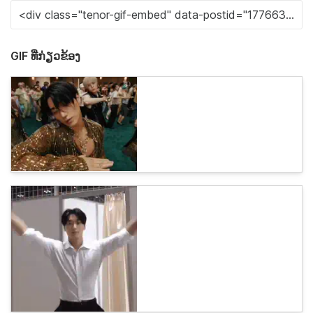
GIF ທີ່ກ່ຽວຂ້ອງ