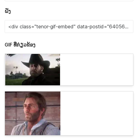
ຝັງ
GIF ທີ່ກ່ຽວຂ້ອງ