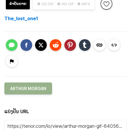
ຄຳບັນຍາຍ
● SD GIF
● HD GIF
● MP4
The_lost_one1
ARTHUR MORGAN
ແບ່ງປັນ URL