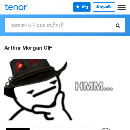
ສ້າງ
ເຂົ້າສູ່ລະບົບ
Arthur Morgan GIF