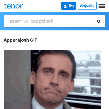
ສ້າງ
ເຂົ້າສູ່ລະບົບ
Appurajosh GIF