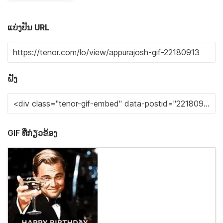
ແບ່ງປັນ URL
ຝັງ
GIF ທີ່ກ່ຽວຂ້ອງ