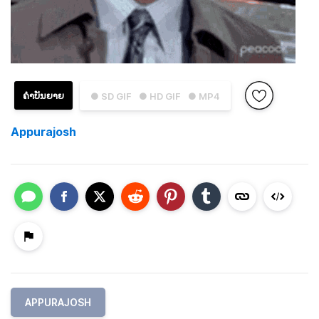
ຄຳບັນຍາຍ
● SD GIF
● HD GIF
● MP4
Appurajosh
APPURAJOSH