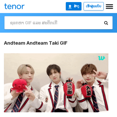
ສ້າງ
ເຂົ້າສູ່ລະບົບ
Andteam Andteam Taki GIF