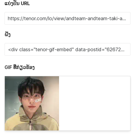
ແບ່ງປັນ URL
ຝັງ
GIF ທີ່ກ່ຽວຂ້ອງ