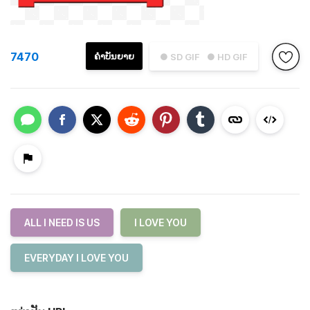
7470
ຄຳບັນຍາຍ
● SD GIF
● HD GIF
ALL I NEED IS US
I LOVE YOU
EVERYDAY I LOVE YOU