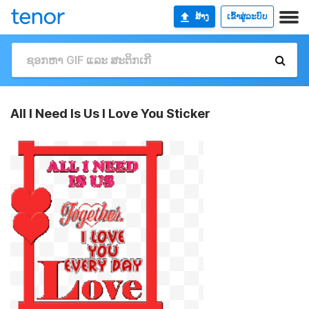
ສ້າງ
ເຂົ້າສູ່ລະບົບ
All I Need Is Us I Love You Sticker