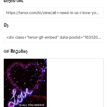
ແບ່ງປັນ URL
ຝັງ
GIF ທີ່ກ່ຽວຂ້ອງ