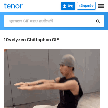
ສ້າງ
ເຂົ້າສູ່ລະບົບ
10velyzen Chittaphon GIF