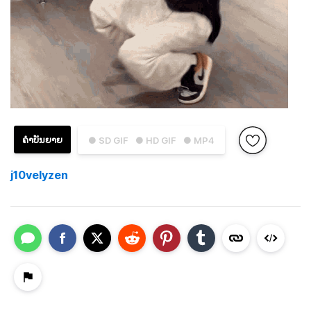
ຄຳບັນຍາຍ
● SD GIF
● HD GIF
● MP4
j10velyzen