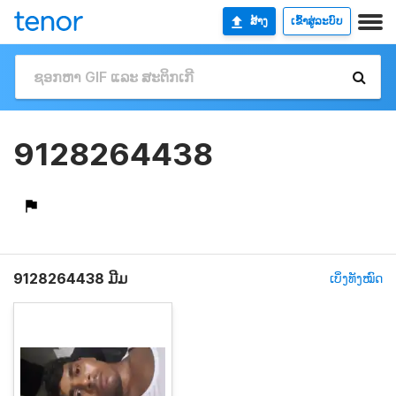
ສ້າງ
ເຂົ້າສູ່ລະບົບ
9128264438
9128264438 ມີມ
ເບິ່ງທັງໝົດ