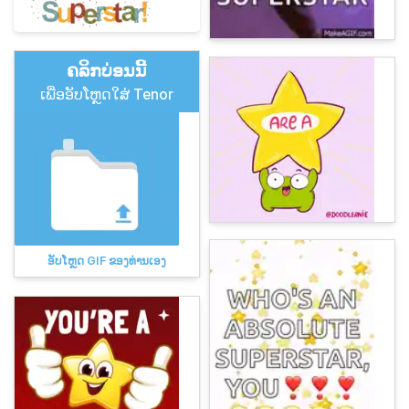
ຄລິກບ່ອນນີ້
ເພື່ອອັບໂຫຼດໃສ່ Tenor
ອັບໂຫຼດ GIF ຂອງທ່ານເອງ