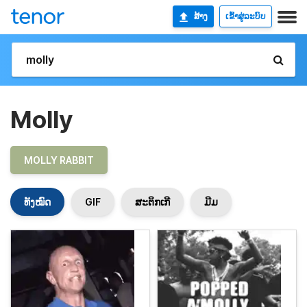
ສ້າງ
ເຂົ້າສູ່ລະບົບ
Molly
MOLLY RABBIT
ທັງໝົດ
GIF
ສະຕິກເກີ
ມີມ