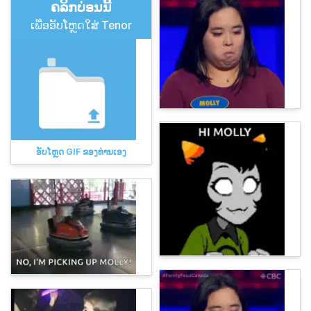
ຄລິກບ່ອນນີ້
ເພື່ອອັບໂຫຼດໃສ່ Tenor
ອັບໂຫຼດ GIF ຂອງທ່ານເອງ