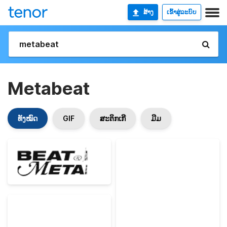
ສ້າງ
ເຂົ້າສູ່ລະບົບ
Metabeat
ທັງໝົດ
GIF
ສະຕິກເກີ
ມີມ