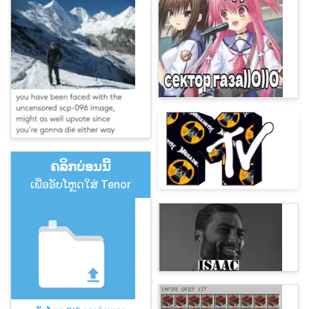
ຄລິກບ່ອນນີ້
ເພື່ອອັບໂຫຼດໃສ່ Tenor