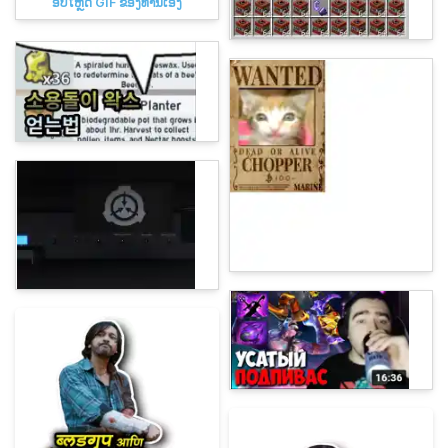
ອັບໂຫຼດ GIF ຂອງທ່ານເອງ