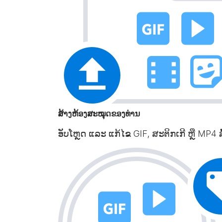
ສ້າງຫ້ອງສະໝຸດຂອງທ່ານ
ອັບໂຫຼດ ແລະ ແກ້ໄຂ GIF, ສະຕິກເກີ ຫຼື MP4 