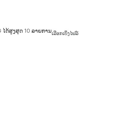
 ໄດ້ສູງສຸດ
10
ລາຍການ
ເລືອກເບິ່ງໄຟລ໌