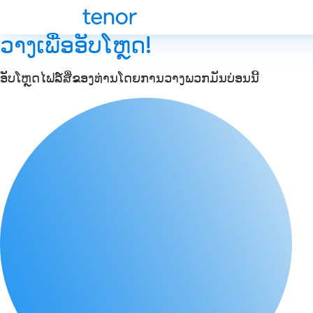
ວາງເພື່ອອັບໂຫຼດ!
ອັບໂຫຼດໄຟລ໌ສື່ຂອງທ່ານໂດຍການວາງພວກມັນບ່ອນນີ້