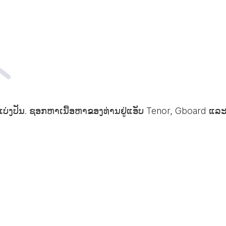
ະ ແບ່ງປັນ. ຊອກຫາເນື້ອຫາຂອງທ່ານຢູ່ແອັບ Tenor, Gboard ແລະ