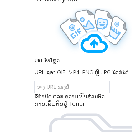
URL ອັບໂຫຼດ
URL ຂອງ GIF, MP4, PNG ຫຼື JPG ໃດກໍໄດ້
ຂໍ້ກຳນົດ ແລະ ຄວາມເປັນສ່ວນຕົວ
ການເລີ່ມຕົ້ນຢູ່ Tenor