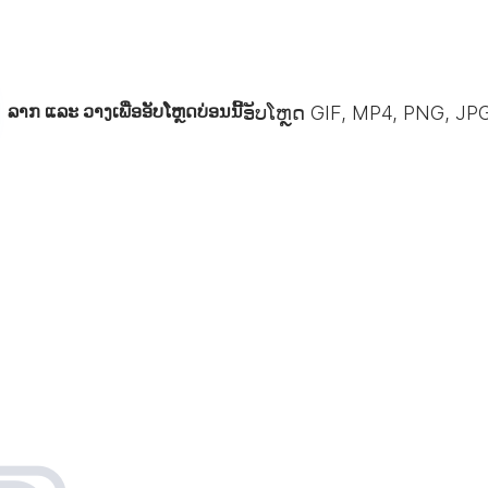
ລາກ ແລະ ວາງເພື່ອອັບໂຫຼດບ່ອນນີ້
ອັບໂຫຼດ GIF, MP4, PNG, JPG