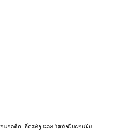
ສາມາດຕັດ, ຕັດແຕ່ງ ແລະ ໃສ່ຄຳບັນຍາຍໃນ