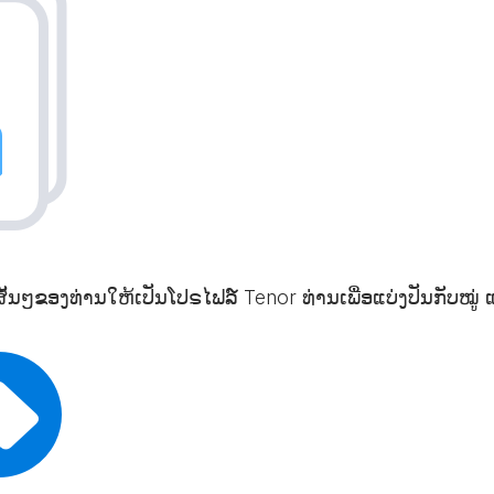
ສັ້ນໆຂອງທ່ານໃຫ້ເປັນໂປຣໄຟລ໌ Tenor ທ່ານເພື່ອແບ່ງປັນກັບໝູ່