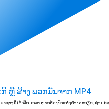
ີ ຫຼື
ສ້າງ
ພວກມັນຈາກ MP4
ທາງນີ້ໄດ້ເລີຍ. ແລະ ຫາກຕ້ອງປັບແຕ່ງຢ່າງລະອຽດ, ທ່ານກໍ