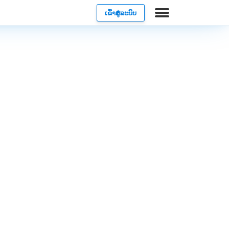
ເຂົ້າສູ່ລະບົບ