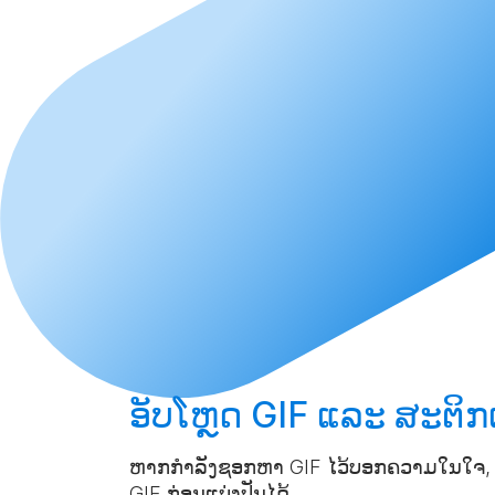
ອັບໂຫຼດ
GIF ແລະ ສະຕິກເກ
ຫາກກຳລັງຊອກຫາ GIF ໄວ້ບອກຄວາມໃນໃຈ, ມາ
GIF ກ່ອນແບ່ງປັນໄດ້.