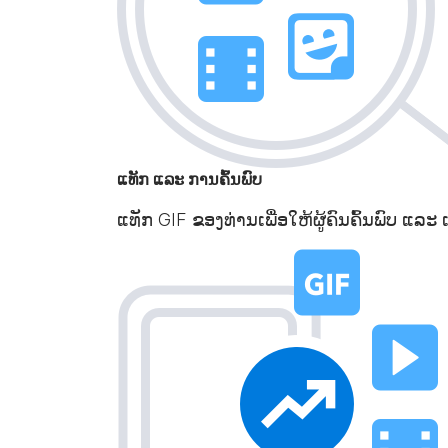
ແທັກ ແລະ ການຄົ້ນພົບ
ແທັກ GIF ຂອງທ່ານເພື່ອໃຫ້ຜູ້ຄົນຄົ້ນພົບ ແລ