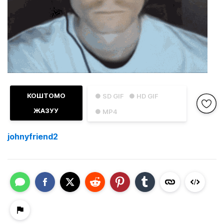
КОШТОМО
● SD GIF
● HD GIF
ЖАЗУУ
● MP4
johnyfriend2