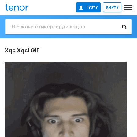
ТҮЗҮҮ
КИРҮҮ
Xqc Xqcl GIF