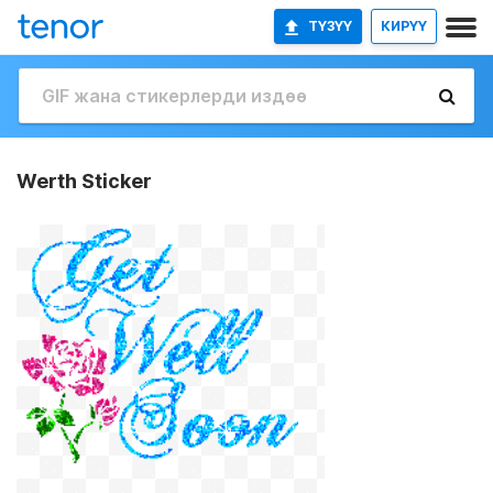
ТҮЗҮҮ
КИРҮҮ
Werth Sticker