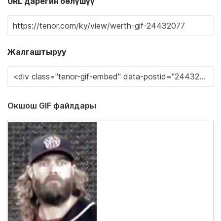
URL дарегин бөлүшүү
Жалгаштыруу
Окшош GIF файлдары