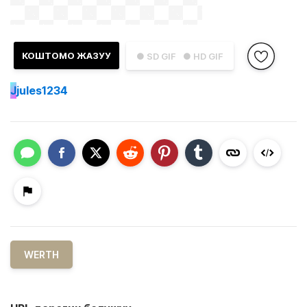
КОШТОМО ЖАЗУУ
● SD GIF
● HD GIF
J
jules1234
WERTH