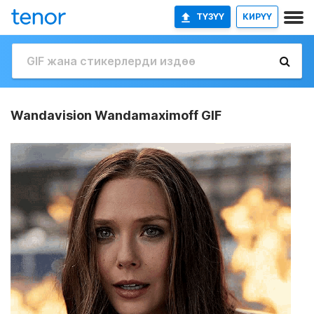
ТҮЗҮҮ
КИРҮҮ
Wandavision Wandamaximoff GIF