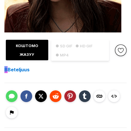
КОШТОМО
● SD GIF
● HD GIF
ЖАЗУУ
● MP4
B
Beteljuus