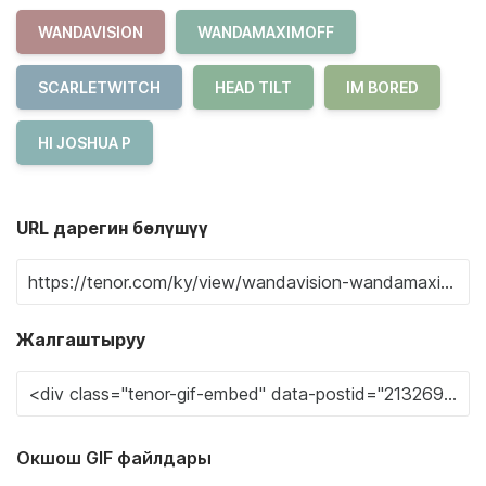
WANDAVISION
WANDAMAXIMOFF
SCARLETWITCH
HEAD TILT
IM BORED
HI JOSHUA P
URL дарегин бөлүшүү
Жалгаштыруу
Окшош GIF файлдары