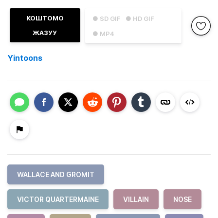
КОШТОМО
● SD GIF
● HD GIF
ЖАЗУУ
● MP4
Yintoons
WALLACE AND GROMIT
VICTOR QUARTERMAINE
VILLAIN
NOSE