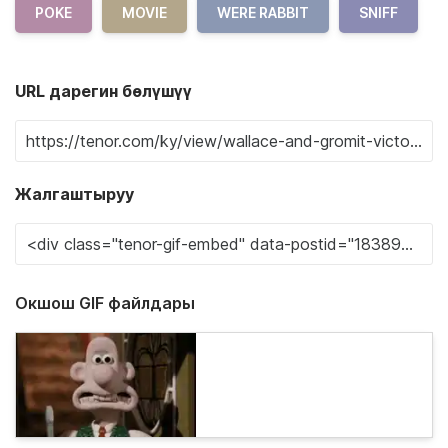
POKE
MOVIE
WERE RABBIT
SNIFF
URL дарегин бөлүшүү
Жалгаштыруу
Окшош GIF файлдары