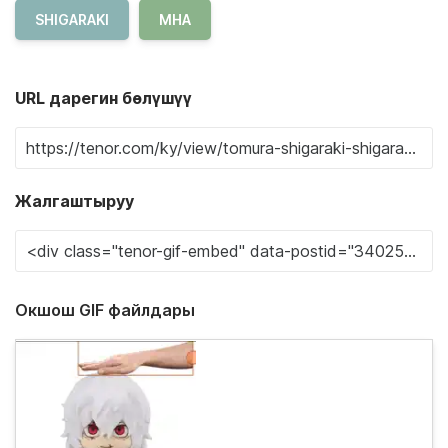
SHIGARAKI
MHA
URL дарегин бөлүшүү
Жалгаштыруу
Окшош GIF файлдары