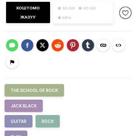
КОШТОМО
● SD GIF
● HD GIF
ЖАЗУУ
● MP4
THE SCHOOL OF ROCK
JACK BLACK
GUITAR
ROCK