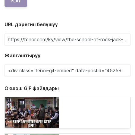
PLAY
URL дарегин бөлүшүү
Жалгаштыруу
Окшош GIF файлдары