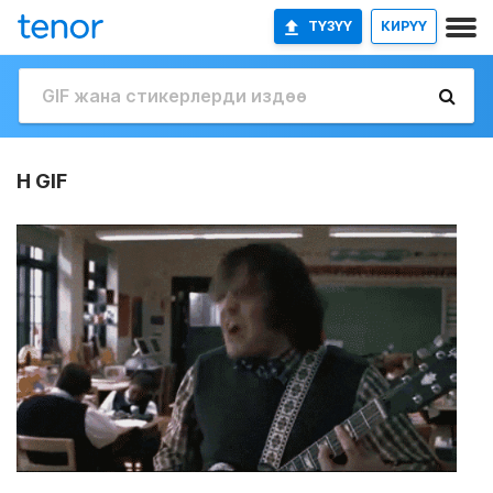
ТҮЗҮҮ
КИРҮҮ
H GIF