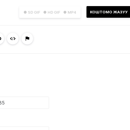
КОШТОМО ЖАЗУУ
● SD GIF
● HD GIF
● MP4