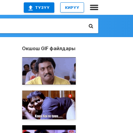
ТҮЗҮҮ
КИРҮҮ
Окшош GIF файлдары