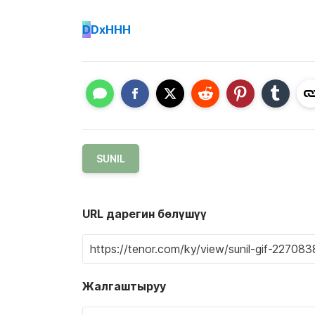
D
DxHHH
SUNIL
URL дарегин бөлүшүү
Жалгаштыруу