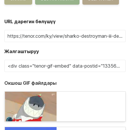
URL дарегин бөлүшүү
Жалгаштыруу
Окшош GIF файлдары