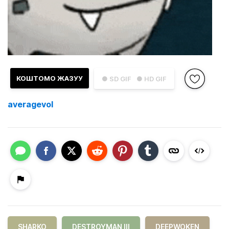
КОШТОМО ЖАЗУУ
● SD GIF
● HD GIF
averagevol
SHARKO
DESTROYMAN III
DEEPWOKEN