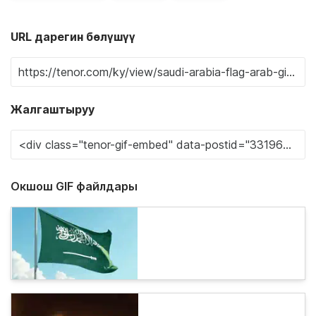
URL дарегин бөлүшүү
Жалгаштыруу
Окшош GIF файлдары