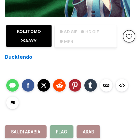
КОШТОМО
● SD GIF
● HD GIF
ЖАЗУУ
● MP4
Ducktendo
SAUDI ARABIA
FLAG
ARAB