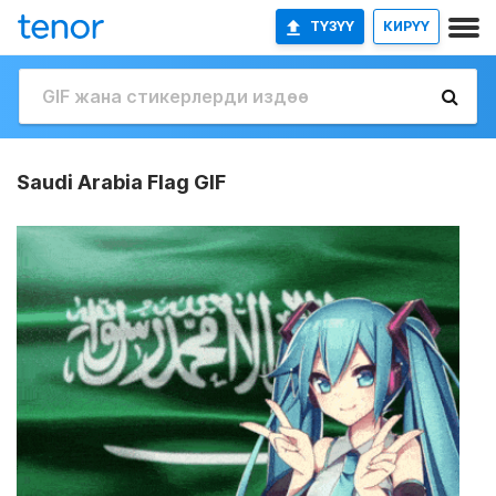
ТҮЗҮҮ
КИРҮҮ
Saudi Arabia Flag GIF