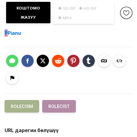
КОШТОМО
● SD GIF
● HD GIF
ЖАЗУУ
● MP4
P
Pianu
ROLECISM
ROLECIST
URL дарегин бөлүшүү