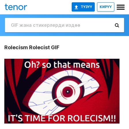
ТҮЗҮҮ
КИРҮҮ
Rolecism Rolecist GIF