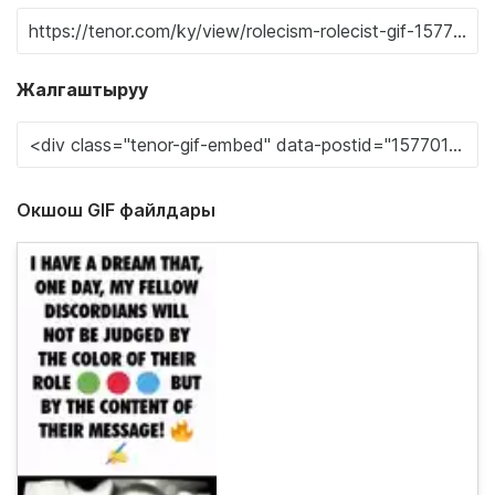
Жалгаштыруу
Окшош GIF файлдары