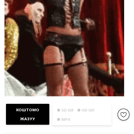
КОШТОМО
● SD GIF
● HD GIF
ЖАЗУУ
● MP4