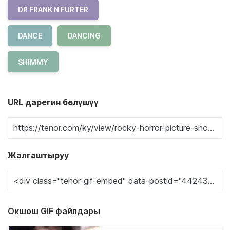
DR FRANK N FURTER
DANCE
DANCING
SHIMMY
URL дарегин бөлүшүү
Жалгаштыруу
Окшош GIF файлдары