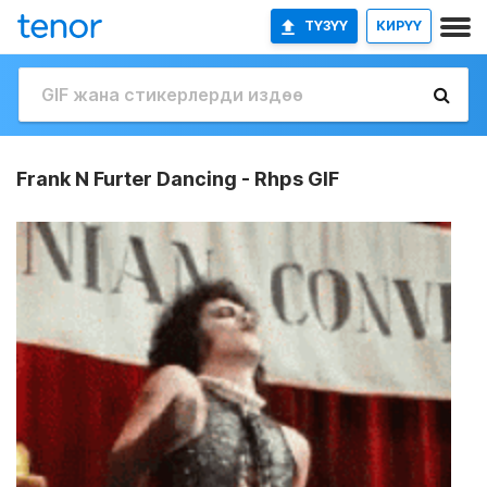
ТҮЗҮҮ
КИРҮҮ
Frank N Furter Dancing - Rhps GIF