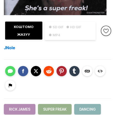
КОШТОМО
● SD GIF
● HD GIF
ЖАЗУУ
● MP4
JNole
RICK JAMES
SUPER FREAK
DANCING