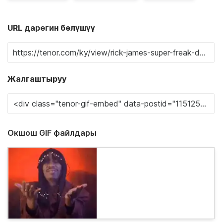
URL дарегин бөлүшүү
Жалгаштыруу
Окшош GIF файлдары