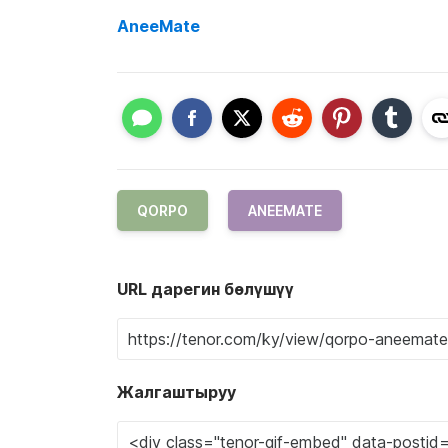
AneeMate
QORPO
ANEEMATE
URL дарегин бөлүшүү
Жалгаштыруу