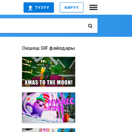
ТҮЗҮҮ
КИРҮҮ
Окшош GIF файлдары