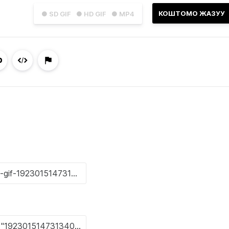
КОШТОМО ЖАЗУУ
● SD GIF
● HD GIF
● MP4