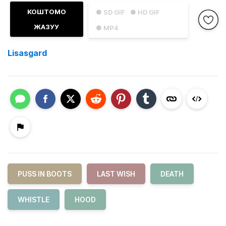
КОШТОМО
● SD GIF
● HD GIF
ЖАЗУУ
● MP4
Lisasgard
PUSS IN BOOTS
LAST WISH
DEATH
WHISTLE
HOOD