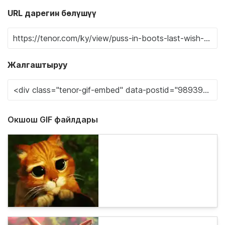
URL дарегин бөлүшүү
Жалгаштыруу
Окшош GIF файлдары