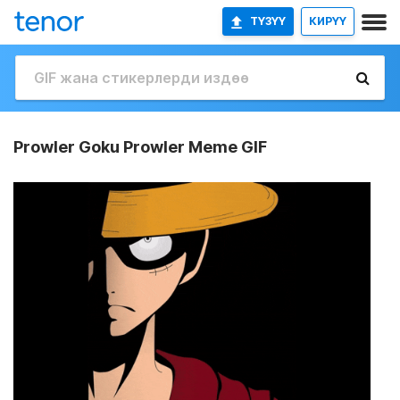
ТҮЗҮҮ
КИРҮҮ
Prowler Goku Prowler Meme GIF