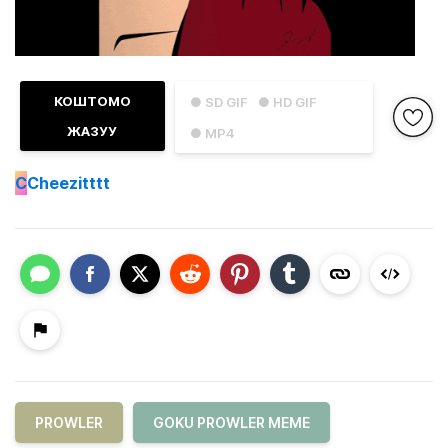
КОШТОМО
● SD GIF
● HD GIF
ЖАЗУУ
● MP4
C
Cheezitttt
PROWLER
GOKU PROWLER MEME