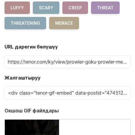
LUFFY
SCARY
CREEP
THREAT
THREATENING
MENACE
URL дарегин бөлүшүү
Жалгаштыруу
Окшош GIF файлдары