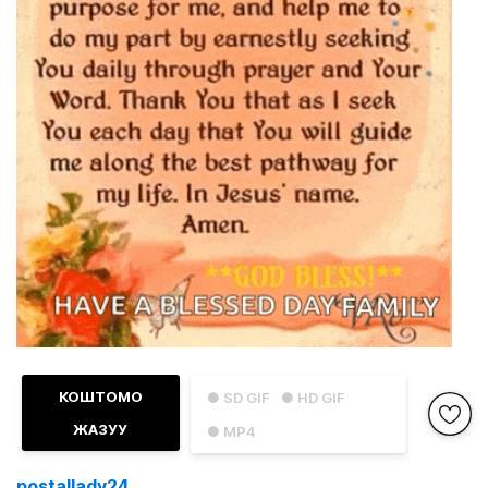
КОШТОМО
● SD GIF
● HD GIF
ЖАЗУУ
● MP4
postallady24