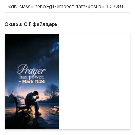
Окшош GIF файлдары