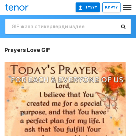
ТҮЗҮҮ
КИРҮҮ
Prayers Love GIF